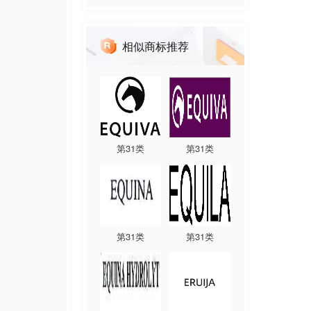
相似商标推荐
第
31
类
第
31
类
第
31
类
第
31
类