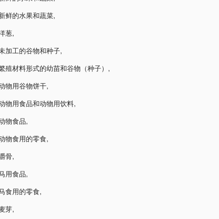
6-新鲜的水果和蔬菜
,
-洋葱
,
7-未加工的谷物和种子
,
7-繁殖材料形式的幼苗和谷物（种子）
,
8-动物用谷物饼干
,
8-动物用食品和动物用饮料
,
8-动物食品
,
8-动物食用的零食
,
-嚼骨
,
8-马用食品
,
8-马食用的零食
,
-麦芽
,