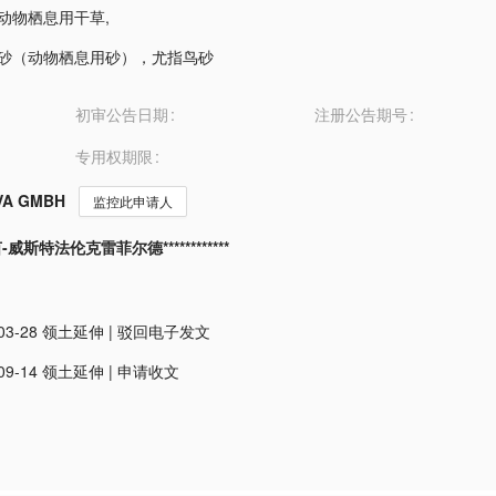
0-动物栖息用干草
,
0-砂（动物栖息用砂），尤指鸟砂
初审公告日期
注册公告期号
专用权期限
VA GMBH
监控此申请人
威斯特法伦克雷菲尔德************
03-28
领土延伸
|
驳回电子发文
09-14
领土延伸
|
申请收文