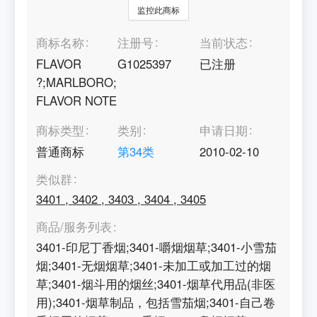
监控此商标
商标名称
注册号
当前状态
FLAVOR
G1025397
已注册
?;MARLBORO;
FLAVOR NOTE
商标类型
类别
申请日期
普通商标
第
34
类
2010-02-10
类似群
3401
,
3402
,
3403
,
3404
,
3405
商品/服务列表
3401-印尼丁香烟;3401-嚼烟烟草;3401-小雪茄
烟;3401-无烟烟草;3401-未加工或加工过的烟
草;3401-烟斗用的烟丝;3401-烟草代用品(非医
用);3401-烟草制品，包括雪茄烟;3401-自己卷