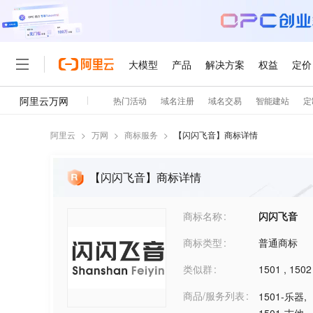
阿里云
>
万网
>
商标服务
>
【
闪闪飞音
】商标详情
【闪闪飞音】商标详情
商标名称
闪闪飞音
商标类型
普通商标
类似群
1501
,
1502
商品/服务列表
1501-乐器
,