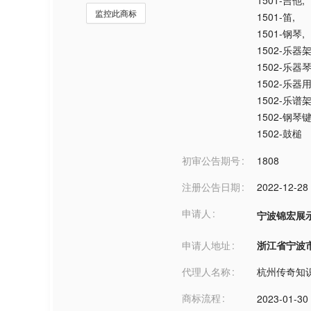
1501-吉他
,
监控此商标
1501-笛
,
1501-钢琴
,
1502-乐器
1502-乐器
1502-乐器
1502-乐谱
1502-钢琴
1502-鼓槌
初审公告期号
1808
注册公告日期
2022-12-28
申请人
宁波锦宏展
申请人地址
浙江省宁波市***
代理人名称
杭州传奇知
商标流程
2023-01-30