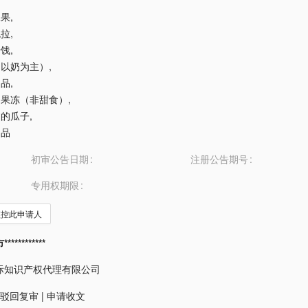
水果
,
色拉
,
蜜饯
,
茶（以奶为主）
,
制品
,
品用果冻（非甜食）
,
过的瓜子
,
制品
初审公告日期
注册公告期号
专用权期限
监控此申请人
*********
际知识产权代理有限公司
驳回复审
|
申请收文