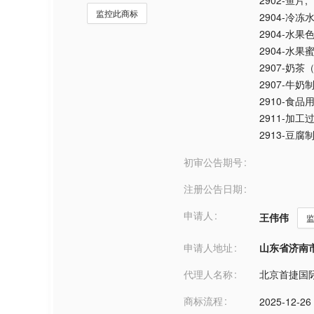
2902-鱼片
,
监控此商标
2904-冷冻
2904-水果
2904-水果
2907-奶
2907-牛奶
2910-食
2911-加工
2913-豆腐
初审公告期号
注册公告日期
申请人
王伟伟
申请人地址
山东省济南市***
代理人名称
北京首捷国
商标流程
2025-12-26