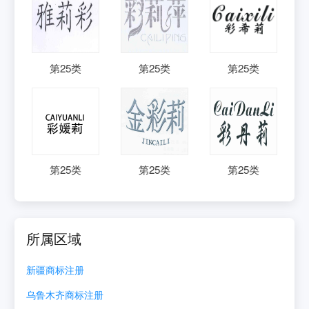
第
25
类
第
25
类
第
25
类
第
25
类
第
25
类
第
25
类
所属区域
新疆
商标注册
乌鲁木齐
商标注册