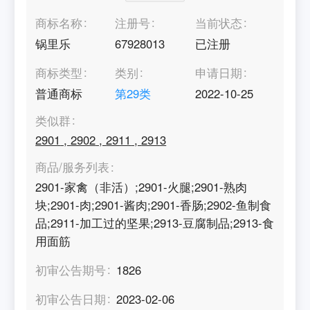
商标名称
注册号
当前状态
锅里乐
67928013
已注册
商标类型
类别
申请日期
普通商标
第
29
类
2022-10-25
类似群
2901
,
2902
,
2911
,
2913
商品/服务列表
2901-家禽（非活）;2901-火腿;2901-熟肉
块;2901-肉;2901-酱肉;2901-香肠;2902-鱼制食
品;2911-加工过的坚果;2913-豆腐制品;2913-食
用面筋
初审公告期号
1826
初审公告日期
2023-02-06