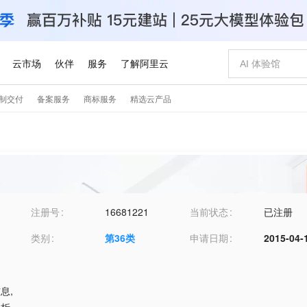
注册号
16681221
当前状态
已注册
类别
第
36
类
申请日期
2015-04-
信息
,