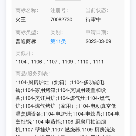
商标名称
注册号
当前状态
火王
70082730
待审中
商标类型
类别
申请日期
普通商标
第
11
类
2023-03-09
类似群
1104
,
1106
,
1107
,
1109
,
1110
,
1111
商品/服务列表
1104-厨房炉灶（烘箱）;1104-多功能电
锅;1104-家用烤箱;1104-烹调用装置和设
备;1104-烹饪用炉;1104-煤气灶;1104-燃气
炉;1104-燃气烤炉（家用）;1104-电动真空低
温烹调设备;1104-电炉灶;1104-电炊具;1104-电
烹饪锅;1104-电蒸锅;1106-厨房用抽油烟
机;1107-壁挂炉;1107-燃烧器;1109-厨房洗涤