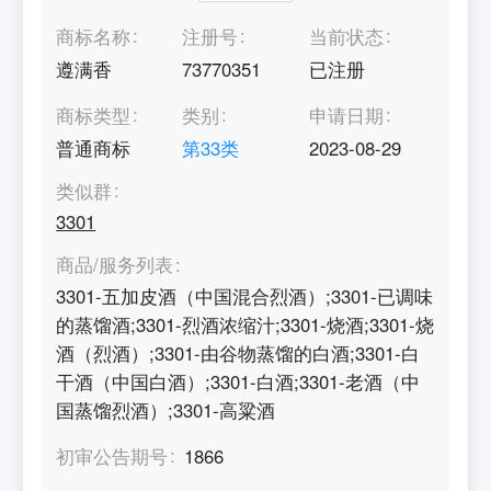
商标名称
注册号
当前状态
遵满香
73770351
已注册
商标类型
类别
申请日期
普通商标
第
33
类
2023-08-29
类似群
3301
商品/服务列表
3301-五加皮酒（中国混合烈酒）;3301-已调味
的蒸馏酒;3301-烈酒浓缩汁;3301-烧酒;3301-烧
酒（烈酒）;3301-由谷物蒸馏的白酒;3301-白
干酒（中国白酒）;3301-白酒;3301-老酒（中
国蒸馏烈酒）;3301-高粱酒
初审公告期号
1866