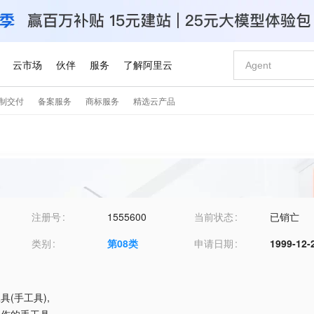
注册号
1555600
当前状态
已销亡
类别
第
08
类
申请日期
1999-12-
工具(手工具)
,