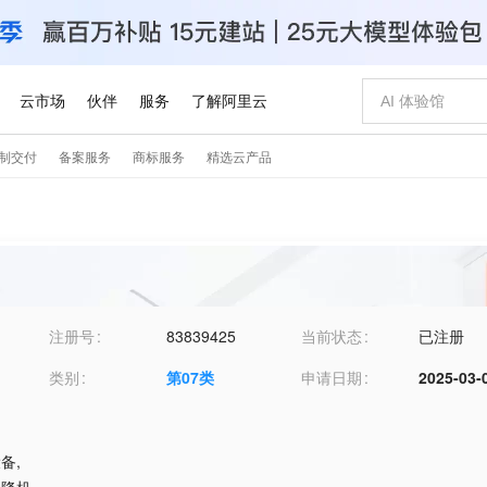
注册号
83839425
当前状态
已注册
类别
第
07
类
申请日期
2025-03-
设备
,