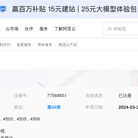
注册号
77568851
当前状态
已注册
类别
第
45
类
申请日期
2024-03-
,
4503
,
4505
,
4506
保镖
,