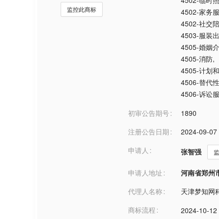
4502-临时
监控此商标
4502-家务
4502-社交
4503-服装
4505-婚姻
4505-消防
,
4505-计
4506-替
4506-诉讼
初审公告期号
1890
注册公告日期
2024-09-07
申请人
张智强
申请人地址
河南省郑州市***
代理人名称
天津梦知网
商标流程
2024-10-12