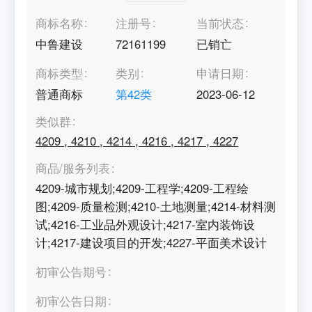
商标名称
注册号
当前状态
中鲁建设
72161199
已销亡
商标类型
类别
申请日期
普通商标
第
42
类
2023-06-12
类似群
4209
,
4210
,
4214
,
4216
,
4217
,
4227
商品/服务列表
4209-城市规划;4209-工程学;4209-工程绘
图;4209-质量检测;4210-土地测量;4214-材料测
试;4216-工业品外观设计;4217-室内装饰设
计;4217-建设项目的开发;4227-平面美术设计
初审公告期号
初审公告日期