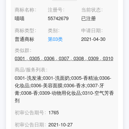
商标名称
注册号
当前状态
喵喵
55742679
已注册
商标类型
类别
申请日期
普通商标
第
03
类
2021-04-30
类似群
0301
,
0305
,
0306
,
0307
,
0308
,
0309
,
0310
商品/服务列表
0301-洗发液;0301-洗面奶;0305-香精油;0306-
化妆品;0306-美容面膜;0306-香水;0307-牙
膏;0308-香;0309-动物用化妆品;0310-空气芳香
剂
初审公告期号
1765
初审公告日期
2021-10-27