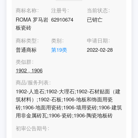
商标名称
注册号
当前状态
ROMA 罗马岩
62910674
已销亡
板瓷砖
商标类型
类别
申请日期
普通商标
第
19
类
2022-02-28
类似群
1902
,
1906
商品/服务列表
1902-人造石;1902-大理石;1902-石材贴面（建
筑材料）;1902-石板;1906-地板和饰面用瓷
砖;1906-地面用瓷砖;1906-墙用瓷砖;1906-建筑
用非金属砖瓦;1906-瓷砖;1906-陶瓷地板砖
初审公告期号