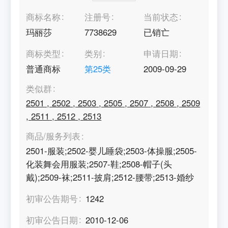
商标名称
注册号
当前状态
玛丽莎
7738629
已销亡
商标类型
类别
申请日期
普通商标
第
25
类
2009-09-29
类似群
2501
,
2502
,
2503
,
2505
,
2507
,
2508
,
2509
,
2511
,
2512
,
2513
商品/服务列表
2501-服装;2502-婴儿睡袋;2503-体操服;2505-
化装舞会用服装;2507-鞋;2508-帽子(头
戴);2509-袜;2511-披肩;2512-腰带;2513-婚纱
初审公告期号
1242
初审公告日期
2010-12-06