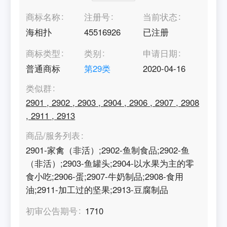
商标名称
注册号
当前状态
海相扑
45516926
已注册
商标类型
类别
申请日期
普通商标
第
29
类
2020-04-16
类似群
2901
,
2902
,
2903
,
2904
,
2906
,
2907
,
2908
,
2911
,
2913
商品/服务列表
2901-家禽（非活）;2902-鱼制食品;2902-鱼
（非活）;2903-鱼罐头;2904-以水果为主的零
食小吃;2906-蛋;2907-牛奶制品;2908-食用
油;2911-加工过的坚果;2913-豆腐制品
初审公告期号
1710