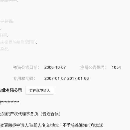
版印刷工艺品
,
固定装置
,
品
,
版)画
,
框或未镶框的绘画(图画)
,
印刷品
,
初审公告日期
2006-10-07
注册公告期号
1054
专用权期限
2007-01-07-2017-01-06
实业有限公司
监控此申请人
*********
达知识产权代理事务所（普通合伙）
变更商标申请人/注册人名义/地址
|
不予核准通知打印发送