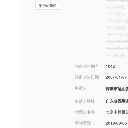
1607-平
监控此商标
1607-油画
,
1607-照片
,
1607-照片
1607-石印
1607-蚀刻(
1607-镶
1607-雕刻
1609-纸箱
初审公告期号
1042
注册公告日期
2007-01-07
申请人
深圳市迪山
申请人地址
广东省深圳市***
代理人名称
北京中博世
商标流程
2019-09-06