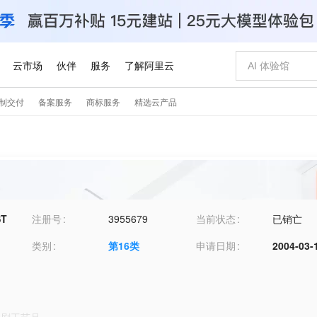
ST
注册号
3955679
当前状态
已销亡
类别
第
16
类
申请日期
2004-03-