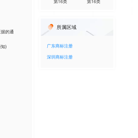
第
16
类
第
16
类
所属区域
证据的通
知)
广东
商标注册
深圳
商标注册