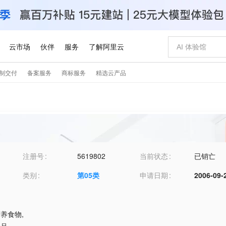
注册号
5619802
当前状态
已销亡
类别
第
05
类
申请日期
2006-09-
营养食物
,