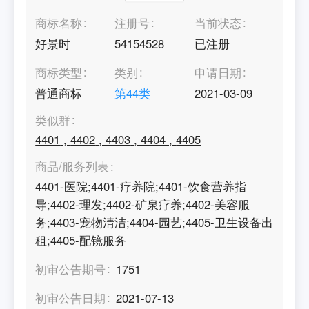
商标名称
注册号
当前状态
好景时
54154528
已注册
商标类型
类别
申请日期
普通商标
第
44
类
2021-03-09
类似群
4401
,
4402
,
4403
,
4404
,
4405
商品/服务列表
4401-医院;4401-疗养院;4401-饮食营养指
导;4402-理发;4402-矿泉疗养;4402-美容服
务;4403-宠物清洁;4404-园艺;4405-卫生设备出
租;4405-配镜服务
初审公告期号
1751
初审公告日期
2021-07-13