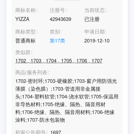
商标名称
注册号
当前状态
YIZZA
42943639
已注册
商标类型
类别
申请日期
普通商标
第
17
类
2019-12-10
类似群
1702
,
1703
,
1704
,
1705
,
1706
,
1707
商品/服务列表
1702-密封环;1703-硬橡胶;1703-窗户用防强光
薄膜（染色膜）;1703-管道用非金属接
头;1704-塑料软管;1704-浇水软管;1705-保温用
非导热材料;1705-绝缘、隔热、隔音用材
料;1706-绝缘、隔热、隔音用材料;1706-绝缘
涂料;1707-防水包装物
初审公告期号
1697