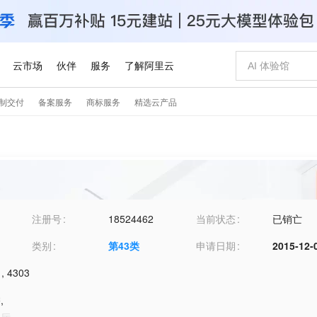
注册号
18524462
当前状态
已销亡
类别
第
43
类
申请日期
2015-12-
,
4303
馆
,