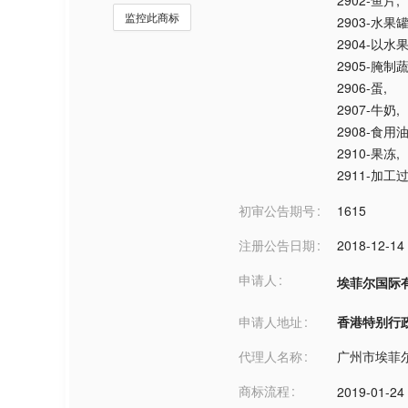
2902-鱼片
,
监控此商标
2903-水果
2904-以
2905-腌制
2906-蛋
,
2907-牛奶
,
2908-食用
2910-果冻
,
2911-加工
初审公告期号
1615
注册公告日期
2018-12-14
申请人
埃菲尔国际
申请人地址
香港特别行政区
代理人名称
广州市埃菲
商标流程
2019-01-24