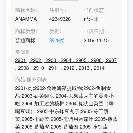
商标名称
注册号
当前状态
ANAMMA
42349326
已注册
商标类型
类别
申请日期
普通商标
第
29
类
2019-11-15
类似群
2901
,
2902
,
2903
,
2904
,
2905
,
2906
,
2907
,
2908
,
2910
,
2911
,
2912
,
2913
,
2914
商品/服务列表
2901-肉;2902-食用海藻提取物;2902-鱼制食
品;2903-蔬菜罐头;2904-以果蔬为主的零食小
吃;2904-加工过的槟榔;2904-糊状山梨豆（鹰
嘴豆酱）;2905-中东炸豆丸子;2905-冻干蔬
菜;2905-干蔬菜;2905-烹调用番茄汁;2905-熟蔬
菜;2905-番茄泥;2905-番茄酱;2905-腌制蔬