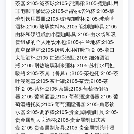
茶器;2105-滤茶球;2105-烈酒杯;2105-煮咖啡用
非电咖啡渗滤器;2105-玛格丽塔酒杯;2105-玻
璃制饮用器皿;2105-玻璃咖啡杯;2105-玻璃啤
酒杯;2105-玻璃饮料杯;2105-瓷制咖啡具;2105-
由杯和碟组成的小型咖啡具;2105-由水袋和吸
管组成的个人用饮水包;2105-白兰地杯;2105-
真空保温杯;2105-碳酸水用虹吸瓶;2105-窄口
大肚酒杯;2105-红酒盛酒瓶;2105-细颈圆酒
瓶;2105-耐热玻璃制米酒杯;2105-苏打水用虹
吸瓶;2105-茶具（餐具）;2105-茶包托;2105-茶
叶浸泡器;2105-茶叶罐;2105-茶壶;2105-茶
托;2105-茶杯;2105-茶罐;2105-葡萄酒倒酒
器;2105-葡萄酒壶;2105-葡萄酒滤酒器;2105-葡
萄酒瓶托架;2105-葡萄酒醒酒器;2105-角形饮
水器;2105-调酒棒;2105-贵金属制咖啡具;2105-
贵金属制大啤酒杯;2105-贵金属制日式茶
壶;2105-贵金属制茶具;2105-贵金属制茶叶浸