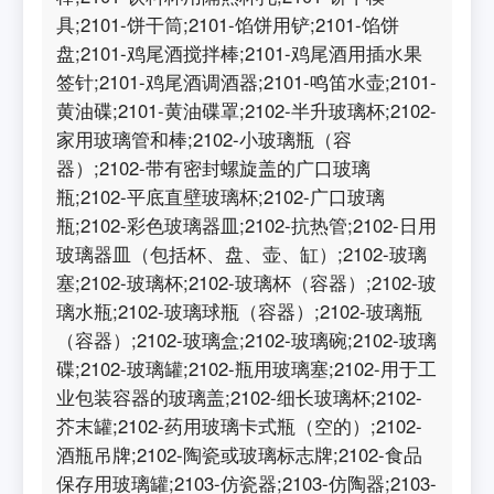
具;2101-饼干筒;2101-馅饼用铲;2101-馅饼
盘;2101-鸡尾酒搅拌棒;2101-鸡尾酒用插水果
签针;2101-鸡尾酒调酒器;2101-鸣笛水壶;2101-
黄油碟;2101-黄油碟罩;2102-半升玻璃杯;2102-
家用玻璃管和棒;2102-小玻璃瓶（容
器）;2102-带有密封螺旋盖的广口玻璃
瓶;2102-平底直壁玻璃杯;2102-广口玻璃
瓶;2102-彩色玻璃器皿;2102-抗热管;2102-日用
玻璃器皿（包括杯、盘、壶、缸）;2102-玻璃
塞;2102-玻璃杯;2102-玻璃杯（容器）;2102-玻
璃水瓶;2102-玻璃球瓶（容器）;2102-玻璃瓶
（容器）;2102-玻璃盒;2102-玻璃碗;2102-玻璃
碟;2102-玻璃罐;2102-瓶用玻璃塞;2102-用于工
业包装容器的玻璃盖;2102-细长玻璃杯;2102-
芥末罐;2102-药用玻璃卡式瓶（空的）;2102-
酒瓶吊牌;2102-陶瓷或玻璃标志牌;2102-食品
保存用玻璃罐;2103-仿瓷器;2103-仿陶器;2103-