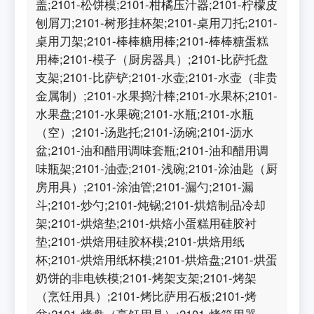
盖;2101-松饼模;2101-柑橘压汁器;2101-柠檬皮
刨屑刀;2101-树形挂杯架;2101-桌用刀托;2101-
桌用刀架;2101-棒棒糖用棒;2101-棒棒糖蛋糕
用棒;2101-模子（厨房器具）;2101-比萨托盘
支架;2101-比萨铲;2101-水壶;2101-水壶（非贵
金属制）;2101-水果捣汁棒;2101-水果杯;2101-
水果盘;2101-水果碗;2101-水瓶;2101-水瓶
（空）;2101-汤匙托;2101-汤碗;2101-沥水
盆;2101-油和醋用调味套瓶;2101-油和醋用调
味瓶架;2101-油壶;2101-浅碗;2101-涂油匙（厨
房用具）;2101-涂油管;2101-漏勺;2101-漏
斗;2101-炒勺;2101-炖锅;2101-烘焙制品冷却
架;2101-烘焙垫;2101-烘焙小蛋糕用硅胶衬
垫;2101-烘焙用硅胶杯模;2101-烘焙用纸
杯;2101-烘焙用纸杯模;2101-烘焙盘;2101-烘蛋
奶饼的非电铁模;2101-烤架支架;2101-烤架
（烹饪用具）;2101-烤比萨用石板;2101-烤
盆;2101-烤盘（烹饪用具）;2101-烤箱用器