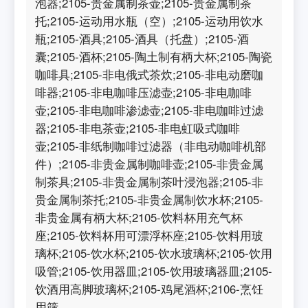
泡器;2105-贵金属制茶壶;2105-贵金属制茶
托;2105-运动用水瓶（空）;2105-运动用饮水
瓶;2105-酒具;2105-酒具（托盘）;2105-酒
囊;2105-酒杯;2105-陶土制有柄大杯;2105-陶瓷
咖啡具;2105-非电俄式茶炊;2105-非电动磨咖
啡器;2105-非电咖啡压滤壶;2105-非电咖啡
壶;2105-非电咖啡渗滤壶;2105-非电咖啡过滤
器;2105-非电茶壶;2105-非电虹吸式咖啡
壶;2105-非纸制咖啡过滤器（非电动咖啡机部
件）;2105-非贵金属制咖啡壶;2105-非贵金属
制茶具;2105-非贵金属制茶叶浸泡器;2105-非
贵金属制茶托;2105-非贵金属制饮水杯;2105-
非贵金属有柄大杯;2105-饮料杯用充气杯
座;2105-饮料杯用可漂浮杯座;2105-饮料用玻
璃杯;2105-饮水杯;2105-饮水玻璃杯;2105-饮用
吸管;2105-饮用器皿;2105-饮用玻璃器皿;2105-
饮酒用高脚玻璃杯;2105-鸡尾酒杯;2106-烹饪
用筛