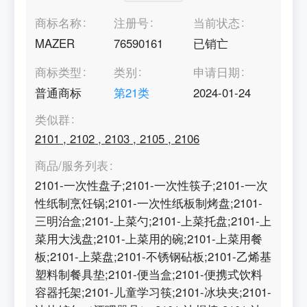
商标名称
注册号
当前状态
MAZER
76590161
已销亡
商标类型
类别
申请日期
普通商标
第
21
类
2024-01-24
类似群
2101
,
2102
,
2103
,
2105
,
2106
商品/服务列表
2101-一次性盘子;2101-一次性筷子;2101-一次
性纸制烹饪锅;2101-一次性纸板制烤盘;2101-
三明治盒;2101-上菜勺;2101-上菜托盘;2101-上
菜用大浅盘;2101-上菜用的碗;2101-上菜用餐
板;2101-上菜盘;2101-不锈钢砧板;2101-乙烯基
塑料制餐具垫;2101-便当盒;2101-便携式饮料
容器托架;2101-儿童学习筷;2101-冰块夹;2101-