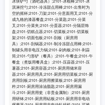
冰块铲勺（酒吧器具）;2101-冰棍棒;2101-冰
淇淋挖勺;2101-冷冻甜点用棒;2101-出售时为
空的摇杯;2101-刀架;2101-分意面用叉;2101-分
成九格的漆器餐盘;2101-分菜匙;2101-分菜
叉;2101-分菜夹;2101-分蛋器;2101-分隔层饰
盘;2101-切糕点器;2101-切菜板;2101-切菜板
架;2101-切面包板;2101-刮板（厨房用
具）;2101-刮锅器;2101-制冷冻甜点用棒;2101-
制罐头用非电压力锅;2101-剁肉板;2101-剥蒜
筒;2101-勺形铲（餐具）;2101-午餐盒;2101-午
餐盒（煮饭用餐具盒）;2101-压蒜器;2101-压
薯器;2101-厨房容器;2101-厨房用储米容
器;2101-厨房用具;2101-厨房用切菜板;2101-厨
房用刮板;2101-厨房用擦菜板;2101-厨房用
杵;2101-厨房用涂油脂匙;2101-厨房用漏
斗;2101-厨房用瓮（非贵金属制）;2101-厨房
用研钵;2101-厨房用砧板;2101-厨房用非电动
碾磨器;2101-厨房用非电动轧碎机;2101-可堆