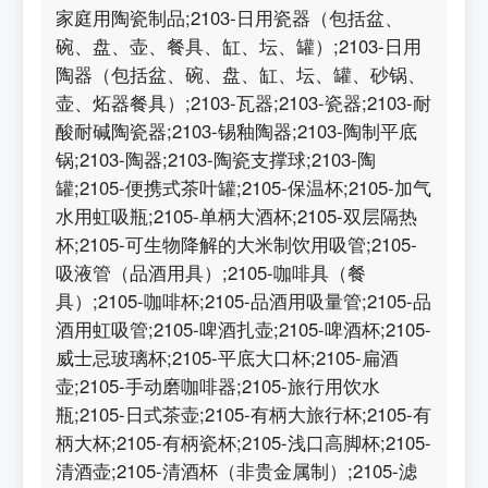
家庭用陶瓷制品;2103-日用瓷器（包括盆、
碗、盘、壶、餐具、缸、坛、罐）;2103-日用
陶器（包括盆、碗、盘、缸、坛、罐、砂锅、
壶、炻器餐具）;2103-瓦器;2103-瓷器;2103-耐
酸耐碱陶瓷器;2103-锡釉陶器;2103-陶制平底
锅;2103-陶器;2103-陶瓷支撑球;2103-陶
罐;2105-便携式茶叶罐;2105-保温杯;2105-加气
水用虹吸瓶;2105-单柄大酒杯;2105-双层隔热
杯;2105-可生物降解的大米制饮用吸管;2105-
吸液管（品酒用具）;2105-咖啡具（餐
具）;2105-咖啡杯;2105-品酒用吸量管;2105-品
酒用虹吸管;2105-啤酒扎壶;2105-啤酒杯;2105-
威士忌玻璃杯;2105-平底大口杯;2105-扁酒
壶;2105-手动磨咖啡器;2105-旅行用饮水
瓶;2105-日式茶壶;2105-有柄大旅行杯;2105-有
柄大杯;2105-有柄瓷杯;2105-浅口高脚杯;2105-
清酒壶;2105-清酒杯（非贵金属制）;2105-滤