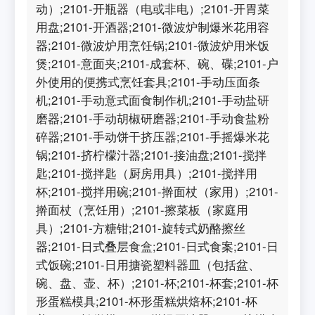
动）;2101-开瓶器（电或非电）;2101-开胃菜
用盘;2101-开酒器;2101-微波炉制爆米花用容
器;2101-微波炉用烹饪锅;2101-微波炉用米饭
煲;2101-意面夹;2101-成套杯、碗、碟;2101-户
外使用的便携式烹饪套具;2101-手动压面条
机;2101-手动意式面食制作机;2101-手动盐研
磨器;2101-手动胡椒研磨器;2101-手动食盐粉
碎器;2101-手动饼干挤压器;2101-手摇爆米花
锅;2101-挤柠檬汁器;2101-接油盘;2101-搅拌
匙;2101-搅拌匙（厨房用具）;2101-搅拌用
杯;2101-搅拌用碗;2101-擀面杖（家用）;2101-
擀面杖（烹饪用）;2101-擦菜板（家庭用
具）;2101-方糖钳;2101-旋转式奶酪擦丝
器;2101-日式叠层食盒;2101-日式食案;2101-日
式饭碗;2101-日用搪瓷塑料器皿（包括盆、
碗、盘、壶、杯）;2101-杯;2101-杯套;2101-杯
形蛋糕模具;2101-杯形蛋糕烘焙杯;2101-杯