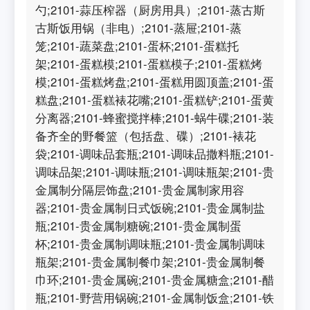
勺;2101-蒜压榨器（厨房用具）;2101-蒸古斯
古斯饭用锅（非电）;2101-蒸屉;2101-蒸
笼;2101-蔬菜盘;2101-蛋杯;2101-蛋糕托
架;2101-蛋糕模;2101-蛋糕模子;2101-蛋糕烤
模;2101-蛋糕烤盘;2101-蛋糕用圆顶盖;2101-蛋
糕盘;2101-蛋糕裱花嘴;2101-蛋糕铲;2101-蛋黄
分离器;2101-蜂蜜搅拌棒;2101-蜗牛碟;2101-装
备齐全的野餐篮（包括盘、碟）;2101-裱花
袋;2101-调味品套瓶;2101-调味品撒料瓶;2101-
调味品架;2101-调味瓶;2101-调味瓶架;2101-贵
金属制分隔层饰盘;2101-贵金属制家用容
器;2101-贵金属制日式饭碗;2101-贵金属制盐
瓶;2101-贵金属制糖碗;2101-贵金属制蛋
杯;2101-贵金属制调味瓶;2101-贵金属制调味
瓶架;2101-贵金属制餐巾架;2101-贵金属制餐
巾环;2101-贵金属碗;2101-贵金属糖盒;2101-醋
瓶;2101-野营用锅碗;2101-金属制饭盒;2101-铁