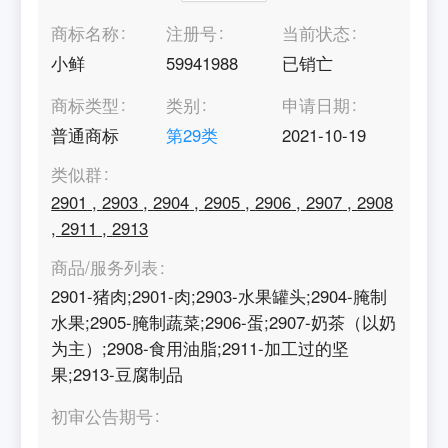
商标名称
注册号
当前状态
小鲜
59941988
已销亡
商标类型
类别
申请日期
普通商标
第
29
类
2021-10-19
类似群
2901
,
2903
,
2904
,
2905
,
2906
,
2907
,
2908
,
2911
,
2913
商品/服务列表
2901-猪肉;2901-肉;2903-水果罐头;2904-腌制
水果;2905-腌制蔬菜;2906-蛋;2907-奶茶（以奶
为主）;2908-食用油脂;2911-加工过的坚
果;2913-豆腐制品
初审公告期号