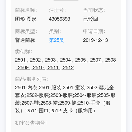
商标名称
注册号
当前状态
图形 图形
43056393
已驳回
商标类型
类别
申请日期
普通商标
第
25
类
2019-12-13
类似群
2501
,
2502
,
2503
,
2504
,
2505
,
2507
,
2508
,
2509
,
2510
,
2511
,
2512
商品/服务列表
2501-内衣;2501-服装;2501-童装;2502-婴儿全
套衣;2502-服装;2503-服装;2504-服装;2505-服
装;2507-鞋;2508-帽;2509-袜;2510-手套（服
装）;2511-围巾;2512-皮带（服饰用）
初审公告期号