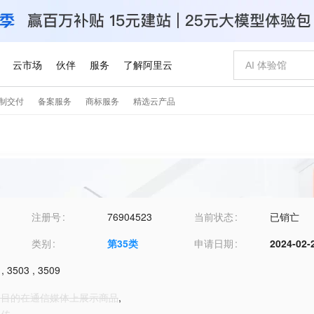
注册号
76904523
当前状态
已销亡
类别
第
35
类
申请日期
2024-02-
,
3503
,
3509
零售目的在通信媒体上展示商品
,