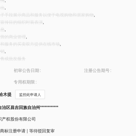
宣传
,
展出
,
过电子手段展示商品和服务以便于电视购物和居家购物
,
广告宣传目的组织时装表演
,
信息
,
许经营的商业管理
,
商品和服务的买卖双方提供在线市场
,
营销
,
品零售或批发服务
初审公告日期
注册公告期号
专用权期限
哈木提
监控此申请人
区昌吉回族自治州************
识产权股份有限公司
商标注册申请
|
等待驳回复审