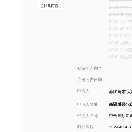
3501-广告
监控此商标
3501-货物
3501-通
3502-为
3502-商业
3502-特
3503-为
3503-市场
3509-药
初审公告期号
注册公告日期
申请人
苏比努尔·买
申请人地址
新疆维吾尔自治
代理人名称
中合国际知
商标流程
2024-07-03