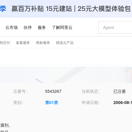
注册号
5543267
当前状态
已注册
类别
第
01
类
申请日期
2006-08-
防腐剂
,