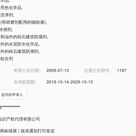
化学品
,
业用亮色化学品
,
用洗净剂
,
磨剂(和研磨剂配用的辅助液)
,
)水锈剂
,
油漆和油外的砖石建筑防腐剂
,
油漆外的水泥防水化学品
,
油漆外的砖石建筑防潮剂
,
用粘合剂
初审公告日期
2009-07-13
注册公告期号
1187
专用权期限
2019-10-14-2029-10-13
监控此申请人
*********
知识产权代理有限公司
商标续展
|
核准通知打印发送