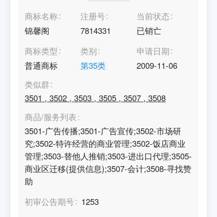
商标名称
注册号
当前状态
锦馨阁
7814331
已销亡
商标类型
类别
申请日期
普通商标
第
35
类
2009-11-06
类似群
3501
,
3502
,
3503
,
3505
,
3507
,
3508
商品/服务列表
3501-广告传播;3501-广告宣传;3502-市场研
究;3502-特许经营的商业管理;3502-饭店商业
管理;3503-替他人推销;3503-进出口代理;3505-
商业区迁移(提供信息);3507-会计;3508-寻找赞
助
初审公告期号
1253