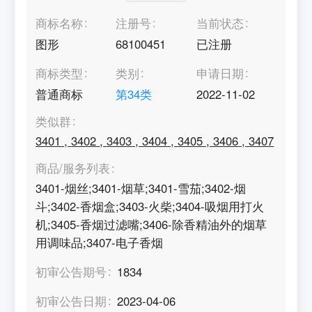
商标名称
注册号
当前状态
图形
68100451
已注册
商标类型
类别
申请日期
普通商标
第
34
类
2022-11-02
类似群
3401
,
3402
,
3403
,
3404
,
3405
,
3406
,
3407
商品/服务列表
3401-烟丝;3401-烟草;3401-雪茄;3402-烟
斗;3402-香烟盒;3403-火柴;3404-吸烟用打火
机;3405-香烟过滤嘴;3406-除香精油外的烟草
用调味品;3407-电子香烟
初审公告期号
1834
初审公告日期
2023-04-06