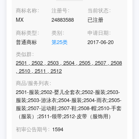
商标名称
注册号
当前状态
MX
24883588
已注册
商标类型
类别
申请日期
普通商标
第
25
类
2017-06-20
类似群
2501
,
2502
,
2503
,
2504
,
2505
,
2507
,
2508
,
2510
,
2511
,
2512
商品/服务列表
2501-服装;2502-婴儿全套衣;2502-服装;2503-
服装;2503-游泳衣;2504-服装;2504-雨衣;2505-
服装;2507-运动鞋;2507-鞋;2508-帽;2510-手套
（服装）;2511-领带;2512-皮带（服饰用）
初审公告期号
1594