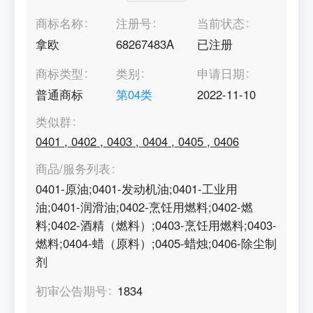
商标名称
注册号
当前状态
拿欧
68267483A
已注册
商标类型
类别
申请日期
普通商标
第
04
类
2022-11-10
类似群
0401
,
0402
,
0403
,
0404
,
0405
,
0406
商品/服务列表
0401-原油;0401-发动机油;0401-工业用
油;0401-润滑油;0402-烹饪用燃料;0402-燃
料;0402-酒精（燃料）;0403-烹饪用燃料;0403-
燃料;0404-蜡（原料）;0405-蜡烛;0406-除尘制
剂
初审公告期号
1834