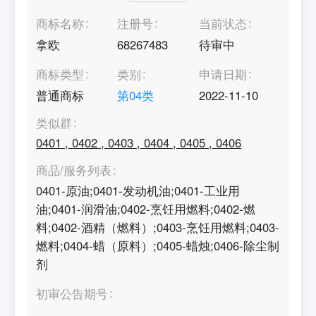
商标名称
注册号
当前状态
拿欧
68267483
待审中
商标类型
类别
申请日期
普通商标
第
04
类
2022-11-10
类似群
0401
,
0402
,
0403
,
0404
,
0405
,
0406
商品/服务列表
0401-原油;0401-发动机油;0401-工业用
油;0401-润滑油;0402-烹饪用燃料;0402-燃
料;0402-酒精（燃料）;0403-烹饪用燃料;0403-
燃料;0404-蜡（原料）;0405-蜡烛;0406-除尘制
剂
初审公告期号