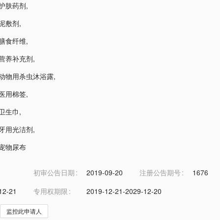
1-护肤药剂
,
-泥敷剂
,
1-膳食纤维
,
2-营养补充剂
,
4-动物用杀虫沐浴露
,
6-医用棉签
,
-卫生巾
,
7-牙用光洁剂
,
8-宠物尿布
初审公告日期
2019-09-20
注册公告期号
1676
12-21
专用权期限
2019-12-21-2029-12-20
监控此申请人