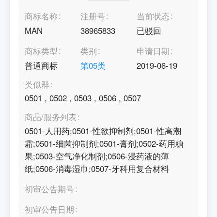
商标名称
注册号
当前状态
MAN
38965833
已驳回
商标类型
类别
申请日期
普通商标
第
05
类
2019-06-19
类似群
0501
,
0502
,
0503
,
0506
,
0507
商品/服务列表
0501-人用药;0501-性欲抑制剂;0501-性高潮
霜;0501-细菌抑制剂;0501-膏剂;0502-药用糖
果;0503-空气净化制剂;0506-浸药液的薄
纸;0506-消毒湿巾;0507-牙科用复合材料
初审公告期号
初审公告日期