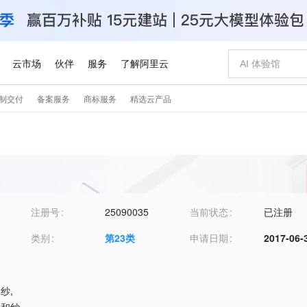
注册号
25090035
当前状态
已注册
类别
第
23
类
申请日期
2017-06-
和纱
,