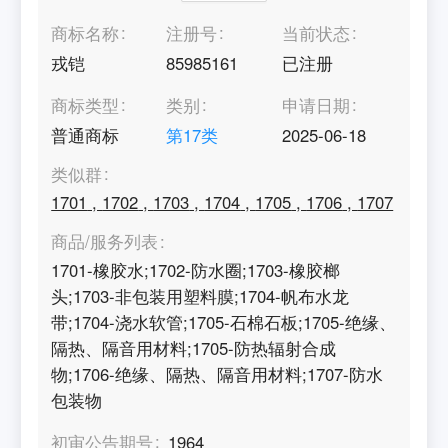
商标名称
注册号
当前状态
戎铠
85985161
已注册
商标类型
类别
申请日期
普通商标
第
17
类
2025-06-18
类似群
1701
,
1702
,
1703
,
1704
,
1705
,
1706
,
1707
商品/服务列表
1701-橡胶水;1702-防水圈;1703-橡胶榔
头;1703-非包装用塑料膜;1704-帆布水龙
带;1704-浇水软管;1705-石棉石板;1705-绝缘、
隔热、隔音用材料;1705-防热辐射合成
物;1706-绝缘、隔热、隔音用材料;1707-防水
包装物
初审公告期号
1964