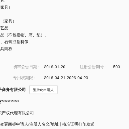
家具
,
（家具）
,
列柜（家具）
,
工艺品
,
编制品（不包括帽、席、垫）
,
、蜡、石膏或塑料像
,
家具隔板
,
初审公告日期
2016-01-20
注册公告期号
1500
专用权期限
2016-04-21-2026-04-20
子商务有限公司
监控此申请人
*********
识产权代理有限公司
变更商标申请人/注册人名义/地址
|
核准证明打印发送