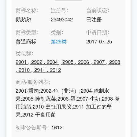
商标名称
注册号
当前状态
鹅鹅鹅
25493042
已注册
商标类型
类别
申请日期
普通商标
第
29
类
2017-07-25
类似群
2901
,
2902
,
2904
,
2905
,
2906
,
2907
,
2908
,
2910
,
2911
,
2912
商品/服务列表
2901-熏肉;2902-鱼（非活）;2904-腌制水
果;2905-腌制蔬菜;2906-蛋;2907-牛奶;2908-食
用油脂;2910-烹饪用果胶;2911-加工过的坚
果;2912-干食用菌
初审公告期号
1612