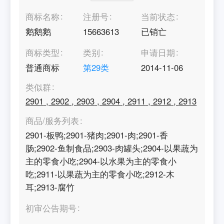
商标名称
注册号
当前状态
鹅鹅鹅
15663613
已销亡
商标类型
类别
申请日期
普通商标
第
29
类
2014-11-06
类似群
2901
,
2902
,
2903
,
2904
,
2911
,
2912
,
2913
商品/服务列表
2901-板鸭;2901-猪肉;2901-肉;2901-香
肠;2902-鱼制食品;2903-肉罐头;2904-以果蔬为
主的零食小吃;2904-以水果为主的零食小
吃;2911-以果蔬为主的零食小吃;2912-木
耳;2913-腐竹
初审公告期号