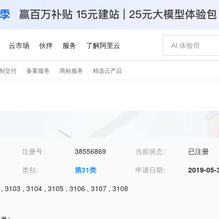
注册号
38556869
当前状态
已注册
类别
第
31
类
申请日期
2019-05-
,
3103
,
3104
,
3105
,
3106
,
3107
,
3108