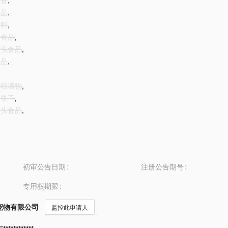
零食
,
食品
,
饮料
,
用食品
,
罐头食品
,
食品
,
用咀嚼物
,
用饼干
,
罐头食品
,
初审公告日期
注册公告期号
专用权期限
宠物有限公司
监控此申请人