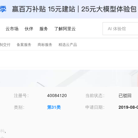
注册号
40084120
当前状态
已驳回
类别
第
31
类
申请日期
2019-08-
饲料
,