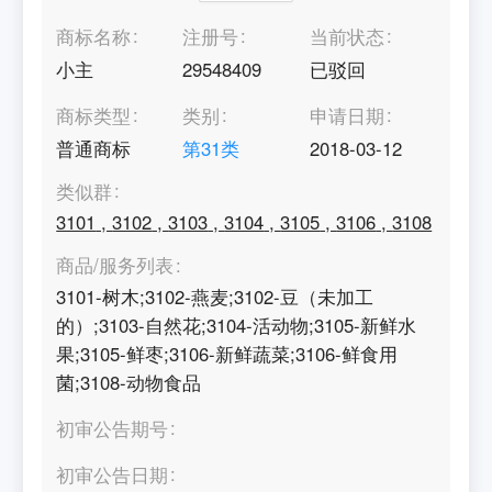
商标名称
注册号
当前状态
小主
29548409
已驳回
商标类型
类别
申请日期
普通商标
第
31
类
2018-03-12
类似群
3101
,
3102
,
3103
,
3104
,
3105
,
3106
,
3108
商品/服务列表
3101-树木;3102-燕麦;3102-豆（未加工
的）;3103-自然花;3104-活动物;3105-新鲜水
果;3105-鲜枣;3106-新鲜蔬菜;3106-鲜食用
菌;3108-动物食品
初审公告期号
初审公告日期