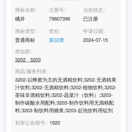
商标名称
注册号
当前状态
橘井
79807396
已注册
商标类型
类别
申请日期
普通商标
第
32
类
2024-07-15
类似群
3202
,
3203
商品/服务列表
3202-以蜂蜜为主的无酒精饮料;3202-无酒精果
汁饮料;3202-无酒精饮料;3202-植物饮料;3202-
茶味非酒精饮料;3202-蔬菜汁（饮料）;3203-
制作碳酸水用配料;3203-制作饮料用无酒精配
料;3203-制饮料用糖浆;3203-起泡饮料用锭剂
初审公告期号
1920