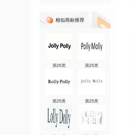
相似商标推荐
第
25
类
第
25
类
第
25
类
第
25
类