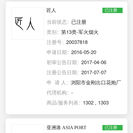
匠人
已注册
当前状态
已注册
类别
第13类-军火烟火
注册号
20037818
申请日期
2016-05-20
初审公告日期
2017-04-06
注册公告日期
2017-07-07
申 请 人
浏阳市金刚出口花炮厂
代理机构
-
商品/服务列表
1302
,
1303
亚洲港 ASIA PORT
已注册