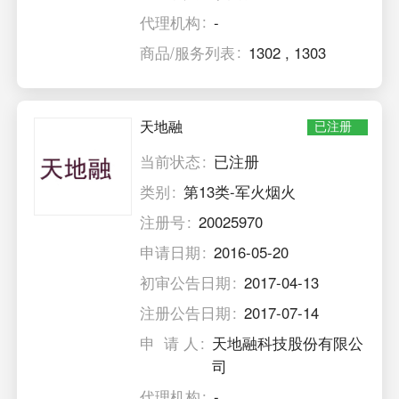
代理机构
-
商品/服务列表
1302
,
1303
天地融
已注册
当前状态
已注册
类别
第13类-军火烟火
注册号
20025970
申请日期
2016-05-20
初审公告日期
2017-04-13
注册公告日期
2017-07-14
申 请 人
天地融科技股份有限公
司
代理机构
-