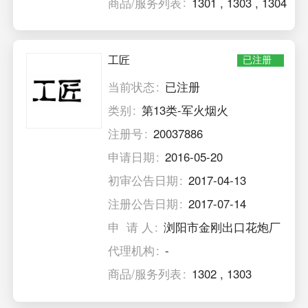
商品/服务列表
1301
,
1303
,
1304
工匠
已注册
当前状态
已注册
类别
第13类-军火烟火
注册号
20037886
申请日期
2016-05-20
初审公告日期
2017-04-13
注册公告日期
2017-07-14
申 请 人
浏阳市金刚出口花炮厂
代理机构
-
商品/服务列表
1302
,
1303