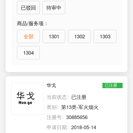
已驳回
待审中
商品/服务项
：
全部
1301
1302
1303
1304
华戈
已注册
当前状态
已注册
类别
第13类-军火烟火
注册号
30885656
申请日期
2018-05-14