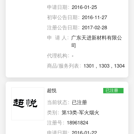
申请日期
2016-01-25
初审公告日期
2016-11-27
注册公告日期
2017-02-28
申 请 人
广东天进新材料有限公
司
代理机构
-
商品/服务列表
1301
,
1303
,
1304
超悦
已注册
当前状态
已注册
类别
第13类-军火烟火
注册号
18961824
申请日期
2016-01-22