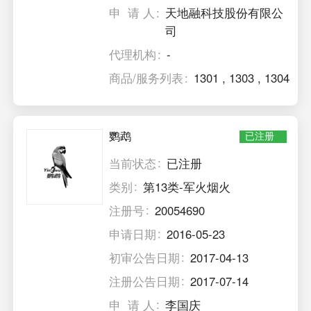
申 请 人
天地融科技股份有限公
司
代理机构
-
商品/服务列表
1301
,
1303
,
1304
鹦鹉
已注册
当前状态
已注册
类别
第13类-军火烟火
注册号
20054690
申请日期
2016-05-23
初审公告日期
2017-04-13
注册公告日期
2017-07-14
申 请 人
李国庆