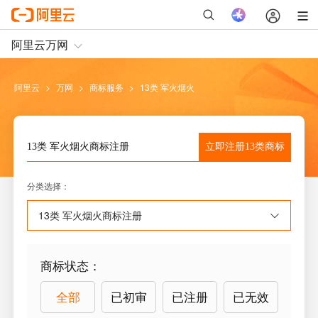
阿里云
>
万网
>
商标服务
>
13类 军火烟火
立即注册
13类
商标
13类 军火烟火
商标注册
分类选择
：
13类 军火烟火
商标注册
商标状态
：
全部
已初审
已注册
已无效