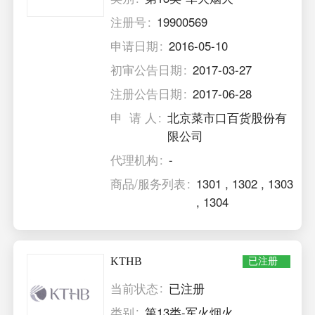
注册号
19900569
申请日期
2016-05-10
初审公告日期
2017-03-27
注册公告日期
2017-06-28
申 请 人
北京菜市口百货股份有
限公司
代理机构
-
商品/服务列表
1301
,
1302
,
1303
,
1304
KTHB
已注册
当前状态
已注册
类别
第13类-军火烟火