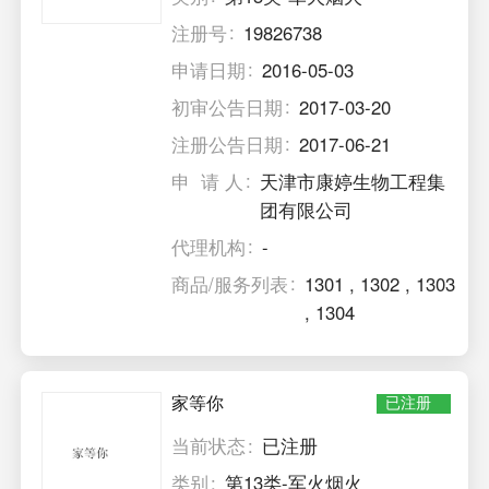
注册号
19826738
申请日期
2016-05-03
初审公告日期
2017-03-20
注册公告日期
2017-06-21
申 请 人
天津市康婷生物工程集
团有限公司
代理机构
-
商品/服务列表
1301
,
1302
,
1303
,
1304
家等你
已注册
当前状态
已注册
类别
第13类-军火烟火