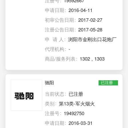
注册号
19592667
申请日期
2016-04-11
初审公告日期
2017-02-27
注册公告日期
2017-05-28
申 请 人
浏阳市金刚出口花炮厂
代理机构
-
商品/服务列表
1302
,
1303
驰阳
已注册
当前状态
已注册
类别
第13类-军火烟火
注册号
19492750
申请日期
2016-03-31