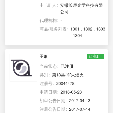
申 请 人
安徽长庚光学科技有限
公司
代理机构
-
商品/服务列表
1301
,
1302
,
1303
,
1304
图形
已注册
当前状态
已注册
类别
第13类-军火烟火
注册号
20044478
申请日期
2016-05-23
初审公告日期
2017-04-13
注册公告日期
2017-07-14