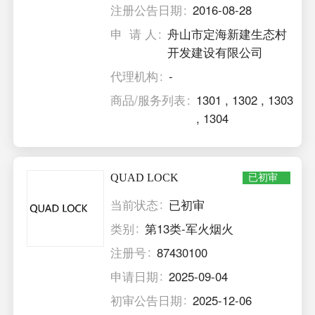
注册公告日期
2016-08-28
申 请 人
舟山市定海新建生态村
开发建设有限公司
代理机构
-
商品/服务列表
1301
,
1302
,
1303
,
1304
QUAD LOCK
已初审
当前状态
已初审
类别
第13类-军火烟火
注册号
87430100
申请日期
2025-09-04
初审公告日期
2025-12-06