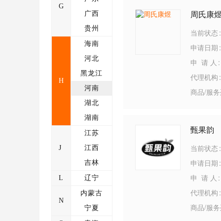
G
广西
周氏康
贵州
当前状态
海南
申请日期
河北
申 请 人
黑龙江
代理机构
H
河南
商品/服
湖北
湖南
甄果韵
江苏
当前状态
J
江西
申请日期
吉林
申 请 人
L
辽宁
代理机构
内蒙古
N
商品/服
宁夏