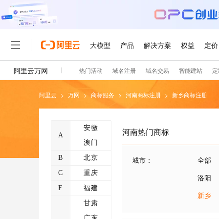
阿里云
>
万网
>
商标服务
>
河南
商标注册
>
新乡
商标注册
安徽
河南
热门商标
A
澳门
B
北京
城市
：
全部
C
重庆
洛阳
F
福建
新乡
甘肃
广东