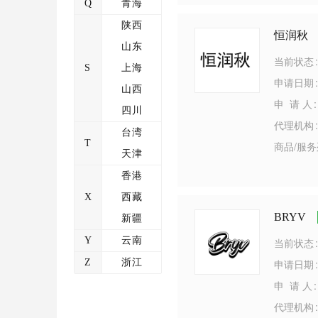
Q
青海
陕西
恒润秋
山东
当前状态
S
上海
申请日期
山西
申 请 人
四川
代理机构
台湾
T
商品/服
天津
香港
X
西藏
BRYV
新疆
Y
云南
当前状态
Z
浙江
申请日期
申 请 人
代理机构