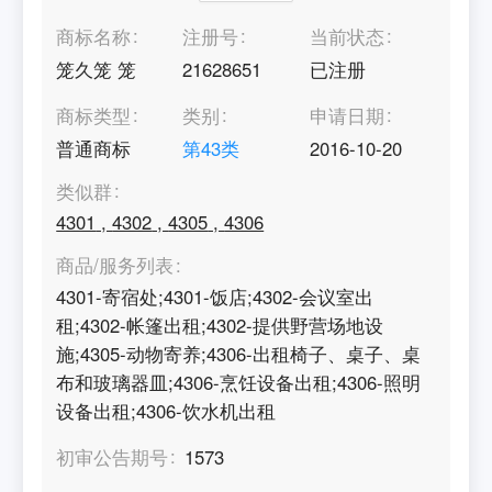
商标名称
注册号
当前状态
笼久笼 笼
21628651
已注册
商标类型
类别
申请日期
普通商标
第
43
类
2016-10-20
类似群
4301
,
4302
,
4305
,
4306
商品/服务列表
4301-寄宿处;4301-饭店;4302-会议室出
租;4302-帐篷出租;4302-提供野营场地设
施;4305-动物寄养;4306-出租椅子、桌子、桌
布和玻璃器皿;4306-烹饪设备出租;4306-照明
设备出租;4306-饮水机出租
初审公告期号
1573