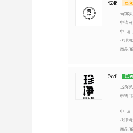
铉澜
已无
当前状
申请日
申 请 
代理机
商品/
珍净
已初
当前状
申请日
申 请 
代理机
商品/