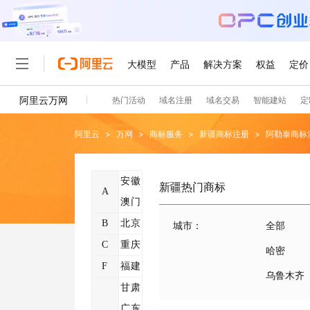
阿里云
>
万网
>
商标服务
>
新疆
商标注册
>
阿勒泰
商标
安徽
新疆
热门商标
A
澳门
B
北京
城市
：
全部
C
重庆
哈密
F
福建
乌鲁木齐
甘肃
广东