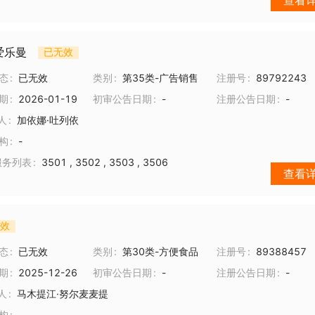
查看
 爱乐曼
已无效
态
已无效
类别
第35类-广告销售
注册号
89792243
期
2026-01-19
初审公告日期
-
注册公告日期
-
人
加依娜·吐列依
构
-
服务列表
3501
,
3502
,
3503
,
3506
查看
效
态
已无效
类别
第30类-方便食品
注册号
89388457
期
2025-12-26
初审公告日期
-
注册公告日期
-
人
马木提江·努尔麦麦提
构
-