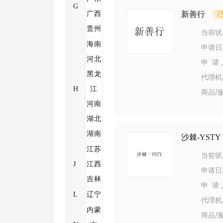
G
广西
新善行
贵州
当前状
海南
申请日
河北
申 请 
黑龙
代理机
H
江
商品/
河南
湖北
湖南
沙棘-YSTY
江苏
当前状
J
江西
申请日
吉林
申 请 
L
辽宁
代理机
内蒙
商品/