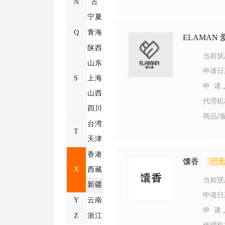
N
古
宁夏
Q
青海
ELAMAN
陕西
当前状
山东
申请日
S
上海
申 请 
山西
代理机
四川
商品/
台湾
T
天津
香港
馕香
已无
X
西藏
当前状
新疆
申请日
Y
云南
申 请 
Z
浙江
代理机