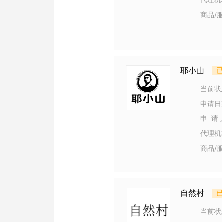
商品/
耶小山
当前状
申请日
申 请 
代理机
商品/
自然村
当前状