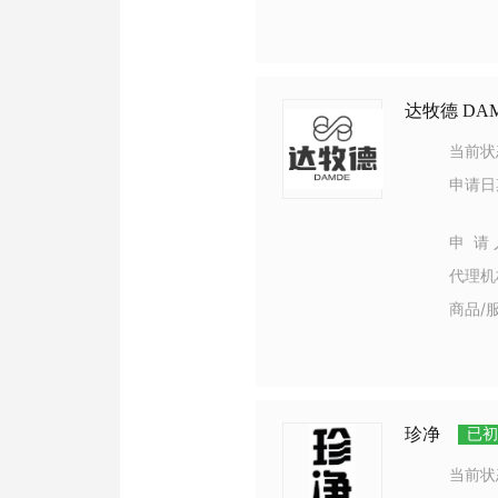
达牧德 DA
当前状
申请日
申 请 
代理机
商品/
珍净
已初
当前状