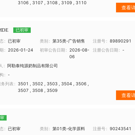
3106
,
3107
,
3108
,
3109
,
3110
查看
MDE
已初审
态
已初审
类别
第35类-广告销售
注册号
89890291
期
2026-01-24
初审公告日期
2026-08-
注册公告日期
-
06
人
阿勒泰纯源奶制品有限公司
构
-
服务列表
3501
,
3502
,
3503
,
3504
,
3506
,
3507
,
3508
,
3509
查看
审
态
已初审
类别
第01类-化学原料
注册号
90243541