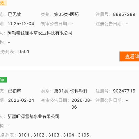
效
态
已无效
类别
第05类-医药
注册号
88957289
期
2025-12-04
初审公告日期
-
注册公告日期
-
人
阿勒泰铉澜本草农业科技有限公司
构
-
服务列表
0501
查看
审
态
已初审
类别
第31类-饲料种籽
注册号
90247716
期
2026-02-24
初审公告日期
2026-08-
注册公告日期
-
06
人
新疆旺源雪都水业有限公司
构
-
服务列表
3101
,
3102
,
3103
,
3104
,
3105
,