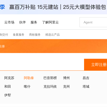
注册
立即注册
阿克苏
阿勒泰
巴音郭楞
博州
昌吉
和田
喀什
克拉玛依
克州
塔城
伊犁